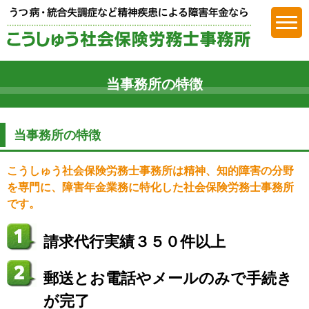
障害年金
当事務所の特徴
当事務所の特徴
こうしゅう社会保険労務士事務所は精神、知的障害の分野
を専門に、障害年金業務に特化した社会保険労務士事務所
です。
請求代行実績３５０件以上
郵送とお電話やメールのみで手続き
が完了