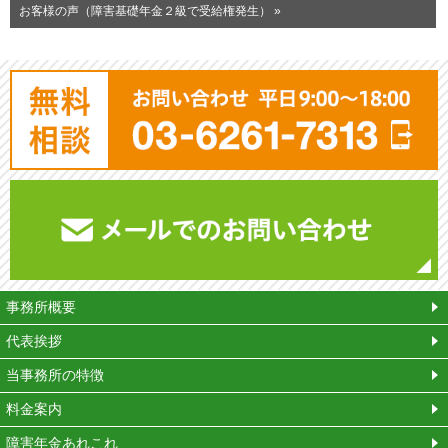
お客様の声（障害基礎年金２級で受給権発生） »
平
事務所概要
代表挨拶
当事務所の特徴
料金案内
障害年金あれこれ