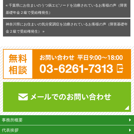
« 千葉県にお住まいのうつ病エピソードを治療されているお客様の声（障害
基礎年金２級で受給権発生）
神奈川県にお住まいの気分変調症を治療されているお客様の声（障害基礎年
金２級で受給権発生） »
平
事務所概要
代表挨拶