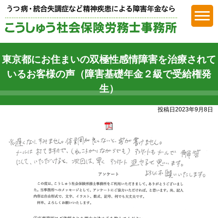
障害年金
東京都にお住まいの双極性感情障害を治療されて
いるお客様の声（障害基礎年金２級で受給権発
生）
投稿日2023年9月8日