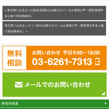
« 東京都にお住まいの統合失調症を治療されているお客様の声（障害基礎年
金２級で受給権発生）
埼玉県にお住まいのうつ病を治療されているお客様の声（障害厚生年金２級
で受給権発生） »
平
事務所概要