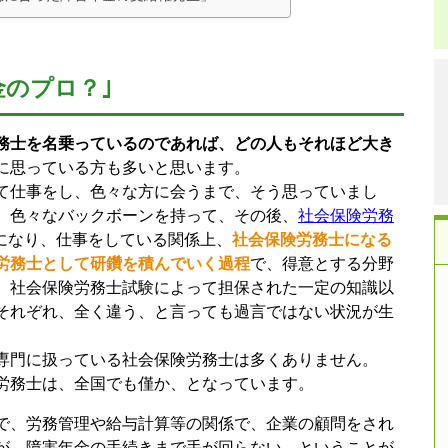
金のプロ？｣
務士を名乗っているのであれば、どの人もそれほど大き
に思っている方も多いと思います。
て仕事をし、色々な方に会うまで、そう思っていまし
、色々なバックボーンを持って、その後、
社会保険労務
になり、仕事をしている関係上、
社会保険労務士になる
労務士として研鑽を積んでいく過程
で、得意とする分野
、社会保険労務士試験によって担保された一定の知識以
それぞれ、全く違う、と言っても過言ではない状況が生
専門に扱っている社会保険労務士は多くありません。
労務士は、全国でも僅か、となっています。
で、労務管理や給与計算等の関係で、企業の顧問をされ
が、障害年金の手続きまで手が回らない、ということが