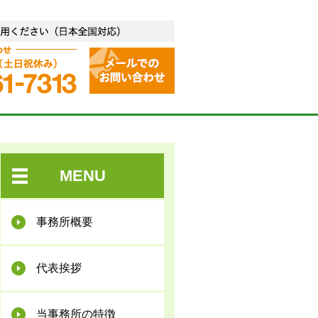
合失調症など精神疾患専門）
お気軽に無料相談をご利用
無料相談 お問い合わせ 平日 9
MENU
事務所概要
代表挨拶
当事務所の特徴