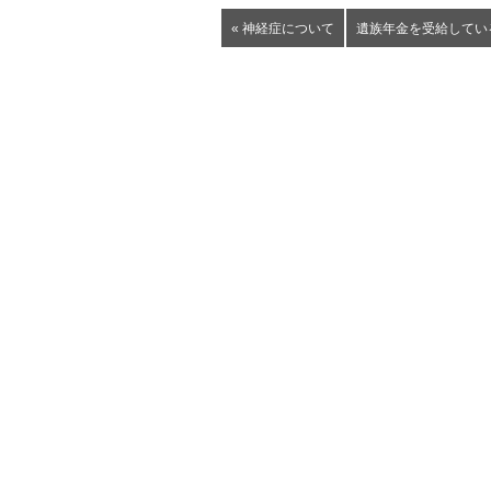
« 神経症について
遺族年金を受給してい