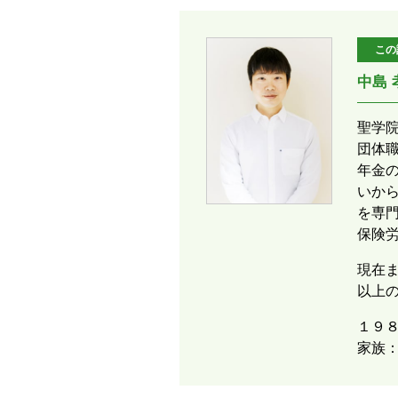
この
中島
聖学
団体
年金
いか
を専
保険
現在ま
以上
１９
家族