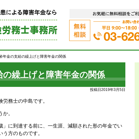
障害年金代行サポート（うつ病、統
齢年金の支給の繰上げと障害年金の関係
給の繰上げと障害年金の関係
投稿日2019年3月5日
険労務士の中島です。
うか。
歳」に到達する前に、一生涯、減額された形の年金でい
いう方のものです。