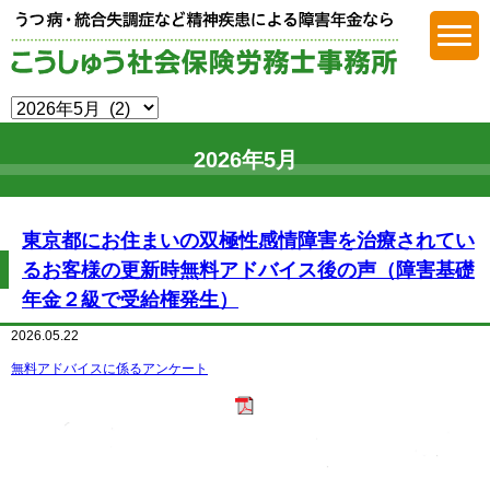
障害年金
2026年5月
東京都にお住まいの双極性感情障害を治療されてい
るお客様の更新時無料アドバイス後の声（障害基礎
年金２級で受給権発生）
2026.05.22
無料アドバイスに係るアンケート