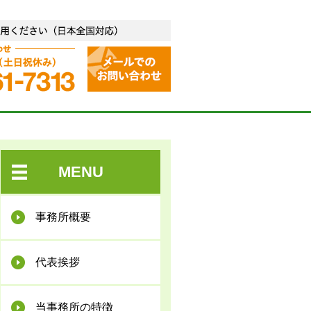
合失調症など精神疾患専門）
お気軽に無料相談をご利用
無料相談 お問い合わせ 平日 9
MENU
事務所概要
代表挨拶
当事務所の特徴