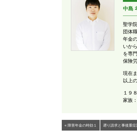
中島
聖学
団体
年金
いか
を専
保険
現在ま
以上
１９
家族
« 障害年金の時効１
遡り請求と事後重症請